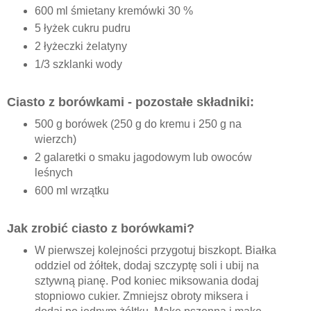
600 ml śmietany kremówki 30 %
5 łyżek cukru pudru
2 łyżeczki żelatyny
1/3 szklanki wody
Ciasto z borówkami - pozostałe składniki:
500 g borówek (250 g do kremu i 250 g na
wierzch)
2 galaretki o smaku jagodowym lub owoców
leśnych
600 ml wrzątku
Jak zrobić ciasto z borówkami?
W pierwszej kolejności przygotuj biszkopt. Białka
oddziel od żółtek, dodaj szczyptę soli i ubij na
sztywną pianę. Pod koniec miksowania dodaj
stopniowo cukier. Zmniejsz obroty miksera i