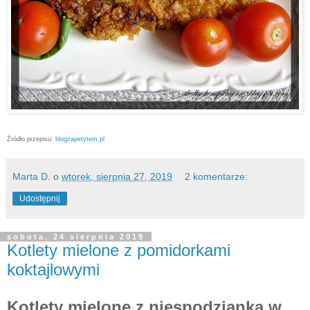
Źródło przepisu:
blogzapetytem.pl
Marta D.
o
wtorek, sierpnia 27, 2019
2 komentarze:
Udostępnij
sobota, 24 sierpnia 2019
Kotlety mielone z pomidorkami
koktajlowymi
Kotlety mielone z niespodzianką w