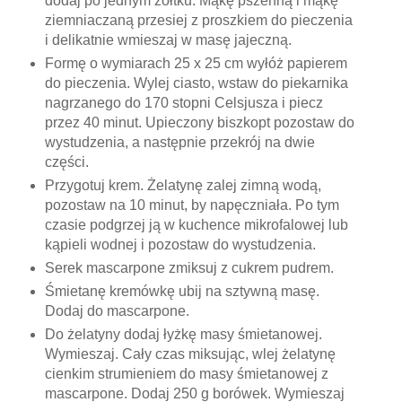
dodaj po jednym żółtku. Mąkę pszenną i mąkę
ziemniaczaną przesiej z proszkiem do pieczenia
i delikatnie wmieszaj w masę jajeczną.
Formę o wymiarach 25 x 25 cm wyłóż papierem
do pieczenia. Wylej ciasto, wstaw do piekarnika
nagrzanego do 170 stopni Celsjusza i piecz
przez 40 minut. Upieczony biszkopt pozostaw do
wystudzenia, a następnie przekrój na dwie
części.
Przygotuj krem. Żelatynę zalej zimną wodą,
pozostaw na 10 minut, by napęczniała. Po tym
czasie podgrzej ją w kuchence mikrofalowej lub
kąpieli wodnej i pozostaw do wystudzenia.
Serek mascarpone zmiksuj z cukrem pudrem.
Śmietanę kremówkę ubij na sztywną masę.
Dodaj do mascarpone.
Do żelatyny dodaj łyżkę masy śmietanowej.
Wymieszaj. Cały czas miksując, wlej żelatynę
cienkim strumieniem do masy śmietanowej z
mascarpone. Dodaj 250 g borówek. Wymieszaj