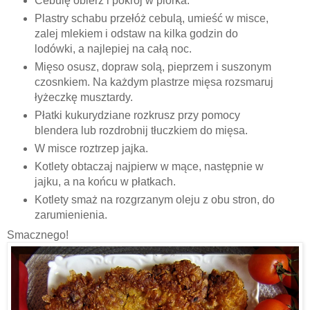
Cebulę obierz i pokrój w piórka.
Plastry schabu przełóż cebulą, umieść w misce,
zalej mlekiem i odstaw na kilka godzin do
lodówki, a najlepiej na całą noc.
Mięso osusz, dopraw solą, pieprzem i suszonym
czosnkiem. Na każdym plastrze mięsa rozsmaruj
łyżeczkę musztardy.
Płatki kukurydziane rozkrusz przy pomocy
blendera lub rozdrobnij tłuczkiem do mięsa.
W misce roztrzep jajka.
Kotlety obtaczaj najpierw w mące, następnie w
jajku, a na końcu w płatkach.
Kotlety smaż na rozgrzanym oleju z obu stron, do
zarumienienia.
Smacznego!