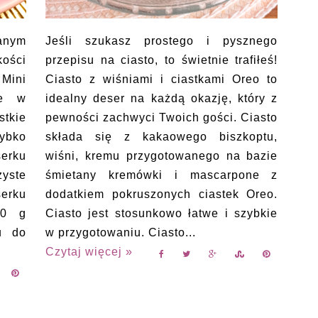
wanym
Jeśli szukasz prostego i pysznego
kości
przepisu na ciasto, to świetnie trafiłeś!
 Mini
Ciasto z wiśniami i ciastkami Oreo to
te w
idealny deser na każdą okazję, który z
tkie
pewności zachwyci Twoich gości. Ciasto
ybko
składa się z kakaowego biszkoptu,
rku
wiśni, kremu przygotowanego na bazie
yste
śmietany kremówki i mascarpone z
erku
dodatkiem pokruszonych ciastek Oreo.
50 g
Ciasto jest stosunkowo łatwe i szybkie
u do
w przygotowaniu. Ciasto...
Czytaj więcej »