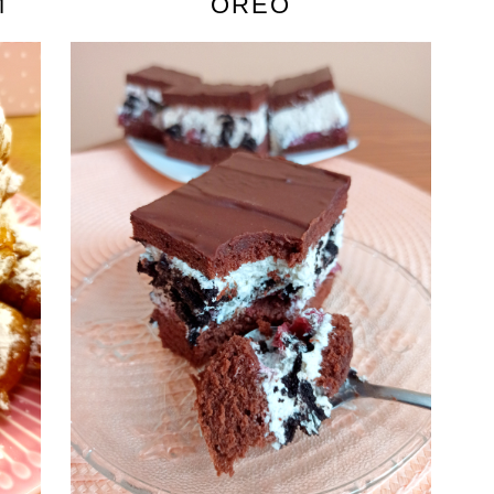
M
OREO