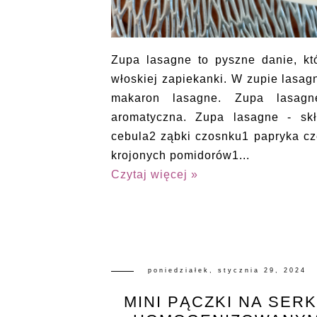
Zupa lasagne to pyszne danie, któ
włoskiej zapiekanki. W zupie lasag
makaron lasagne. Zupa lasagn
aromatyczna. Zupa lasagne - sk
cebula2 ząbki czosnku1 papryka c
krojonych pomidorów1...
Czytaj więcej »
poniedziałek, stycznia 29, 2024
MINI PĄCZKI NA SER