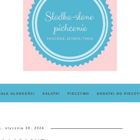
MAŁE SŁODKOŚCI
SAŁATKI
PIECZYWO
DODATKI DO PIECZ
k, stycznia 30, 2024