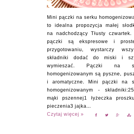
Mini pączki na serku homogenizo
to idealna propozycja małej słod
na nadchodzący Tłusty czwartek.
pączki są ekspresowe i pros
przygotowaniu, wystarczy wszys
składniki dodać do miski i sz
wymieszać. Pączki na se
homogenizowanym są pyszne, pusz
i aromatyczne. Mini pączki na s
homogenizowanym - składniki:2
mąki pszennej1 łyżeczka proszk
pieczenia3 jajka...
Czytaj więcej »