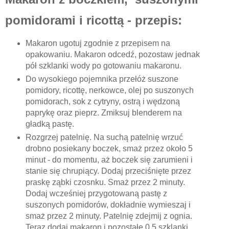
pomidorami i ricottą - przepis:
Makaron ugotuj zgodnie z przepisem na
opakowaniu. Makaron odcedź, pozostaw jednak
pół szklanki wody po gotowaniu makaronu.
Do wysokiego pojemnika przełóż suszone
pomidory, ricottę, nerkowce, olej po suszonych
pomidorach, sok z cytryny, ostrą i wędzoną
paprykę oraz pieprz. Zmiksuj blenderem na
gładką pastę.
Rozgrzej patelnię. Na suchą patelnię wrzuć
drobno posiekany boczek, smaż przez około 5
minut - do momentu, aż boczek się zarumieni i
stanie się chrupiący. Dodaj przeciśnięte przez
praskę ząbki czosnku. Smaż przez 2 minuty.
Dodaj wcześniej przygotowaną pastę z
suszonych pomidorów, dokładnie wymieszaj i
smaż przez 2 minuty. Patelnię zdejmij z ognia.
Teraz dodaj makaron i pozostałe 0,5 szklanki