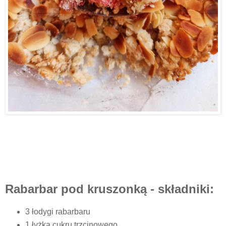
Rabarbar pod kruszonką - składniki:
3 łodygi rabarbaru
1 łyżka cukru trzcinowego