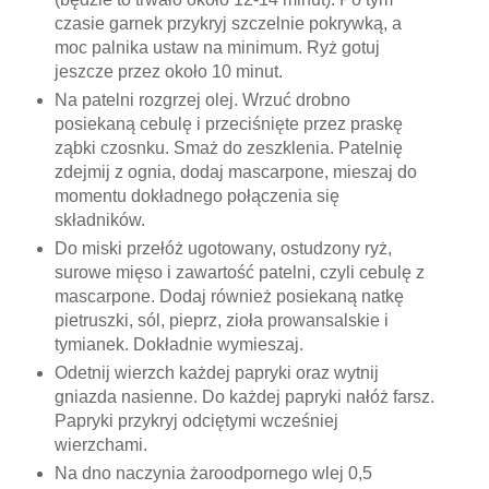
czasie garnek przykryj szczelnie pokrywką, a
moc palnika ustaw na minimum. Ryż gotuj
jeszcze przez około 10 minut.
Na patelni rozgrzej olej. Wrzuć drobno
posiekaną cebulę i przeciśnięte przez praskę
ząbki czosnku. Smaż do zeszklenia. Patelnię
zdejmij z ognia, dodaj mascarpone, mieszaj do
momentu dokładnego połączenia się
składników.
Do miski przełóż ugotowany, ostudzony ryż,
surowe mięso i zawartość patelni, czyli cebulę z
mascarpone. Dodaj również posiekaną natkę
pietruszki, sól, pieprz, zioła prowansalskie i
tymianek. Dokładnie wymieszaj.
Odetnij wierzch każdej papryki oraz wytnij
gniazda nasienne. Do każdej papryki nałóż farsz.
Papryki przykryj odciętymi wcześniej
wierzchami.
Na dno naczynia żaroodpornego wlej 0,5