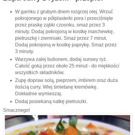
W garnku z grubym dnem rozgrzej olej. Wrzuć
pokrojonego w półplasterki pora i przeciśnięte
przez praskę ząbki czosnku, smaż przez 3
minuty. Dodaj pokrojoną w kostkę marchewkę,
pietruszkę i ziemniaki. Smaż przez 7 minut.
Dodaj pokrojoną w kostkę paprykę. Smaż przez
3 minuty.
Warzywa zalej bulionem, dodaj surowy ryż.
Całość gotuj przez około 25 minut - do miękkości
wszystkich składników.
Zupę dopraw solą, pieprzem, imbirem oraz duża
ilością curry. Wlej śmietanę kremówkę.
Dokładnie wymieszaj.
Dodaj posiekaną natkę pietruszki.
Smacznego!