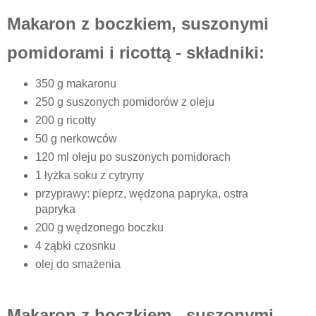
Makaron z boczkiem, suszonymi
pomidorami i ricottą - składniki:
350 g makaronu
250 g suszonych pomidorów z oleju
200 g ricotty
50 g nerkowców
120 ml oleju po suszonych pomidorach
1 łyżka soku z cytryny
przyprawy: pieprz, wędzona papryka, ostra
papryka
200 g wędzonego boczku
4 ząbki czosnku
olej do smażenia
Makaron z boczkiem, suszonymi