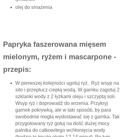
olej do smażenia
Papryka faszerowana mięsem
mielonym, ryżem i mascarpone -
przepis:
W pierwszej kolejności ugotuj ryż. Ryż wsyp na
sito i przepłucz ciepłą wodą. W garnku zagotuj 2
szklanki wody z 2 łyżkami oleju i szczyptą soli.
Wsyp ryż i doprowadź do wrzenia. Przykryj
garnek pokrywką, ale w taki sposób, by para
swobodnie mogła wydostawać się z garnka. Tak
przygotowany ryż gotuj na dość dużej mocy
palnika do całkowitego wchłonięcia wody
(będzie to trwało około 12-14 minut). Po tym