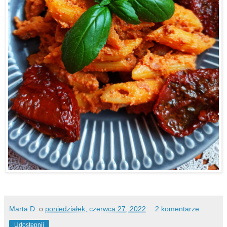
Marta D.
o
poniedziałek, czerwca 27, 2022
2 komentarze:
Udostępnij