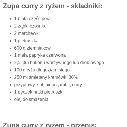
Zupa curry z ryżem - składniki:
1 biała część pora
2 ząbki czosnku
2 marchewki
1 pietruszka
600 g ziemniaków
1 mała papryka czerwona
2,5 litra bulionu warzywnego lub drobiowego
100 g ryżu długoziarnistego
250 ml śmietany kremówki 30%
przyprawy: sól, pieprz, imbir, curry
1 pęczek natki pietruszki
olej do smażenia
Zupa curry z ryżem - przepis: