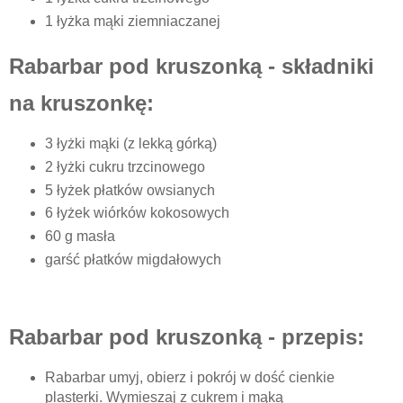
1 łyżka mąki ziemniaczanej
Rabarbar pod kruszonką - składniki
na kruszonkę:
3 łyżki mąki (z lekką górką)
2 łyżki cukru trzcinowego
5 łyżek płatków owsianych
6 łyżek wiórków kokosowych
60 g masła
garść płatków migdałowych
Rabarbar pod kruszonką - przepis:
Rabarbar umyj, obierz i pokrój w dość cienkie
plasterki. Wymieszaj z cukrem i mąką