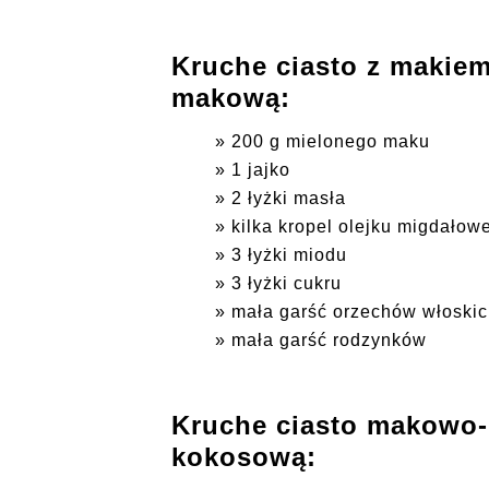
Kruche ciasto z makiem
makową:
200 g mielonego maku
1 jajko
2 łyżki masła
kilka kropel olejku migdałow
3 łyżki miodu
3 łyżki cukru
mała garść orzechów włoski
mała garść rodzynków
Kruche ciasto makowo-
kokosową: