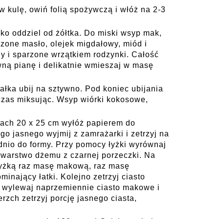
w kulę, owiń folią spożywczą i włóż na 2-3
ko oddziel od żółtka. Do miski wsyp mak,
udzone masło, olejek migdałowy, miód i
y i sparzone wrzątkiem rodzynki. Całość
wną pianę i delikatnie wmieszaj w masę
łka ubij na sztywno. Pod koniec ubijania
 czas miksując. Wsyp wiórki kokosowe,
ach 20 x 25 cm wyłóż papierem do
go jasnego wyjmij z zamrażarki i zetrzyj na
dnio do formy. Przy pomocy łyżki wyrównaj
ą warstwo dżemu z czarnej porzeczki. Na
yżką raz masę makową, raz masę
inający łatki. Kolejno zetrzyj ciasto
 wylewaj naprzemiennie ciasto makowe i
rzch zetrzyj porcję jasnego ciasta,