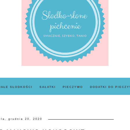
MAŁE SŁODKOŚCI
SAŁATKI
PIECZYWO
DODATKI DO PIECZ
ela, grudnia 20, 2020