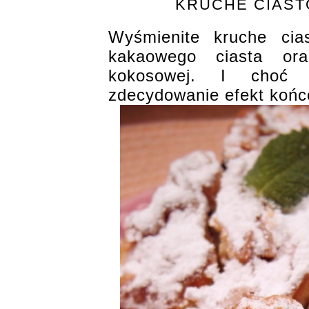
KRUCHE CIAS
Wyśmienite kruche cia
kakaowego ciasta or
kokosowej. I choć
zdecydowanie efekt końco