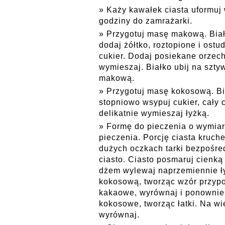
Każy kawałek ciasta uformuj 
godziny do zamrażarki.
Przygotuj masę makową. Biał
dodaj żółtko, roztopione i ost
cukier. Dodaj posiekane orzech
wymieszaj. Białko ubij na szty
makową.
Przygotuj masę kokosową. Bia
stopniowo wsypuj cukier, cały
delikatnie wymieszaj łyżką.
Formę do pieczenia o wymiar
pieczenia. Porcję ciasta kruche
dużych oczkach tarki bezpośre
ciasto. Ciasto posmaruj cienk
dżem wylewaj naprzemiennie ł
kokosową, tworząc wzór przypom
kakaowe, wyrównaj i ponownie
kokosowe, tworząc łatki. Na wie
wyrównaj.