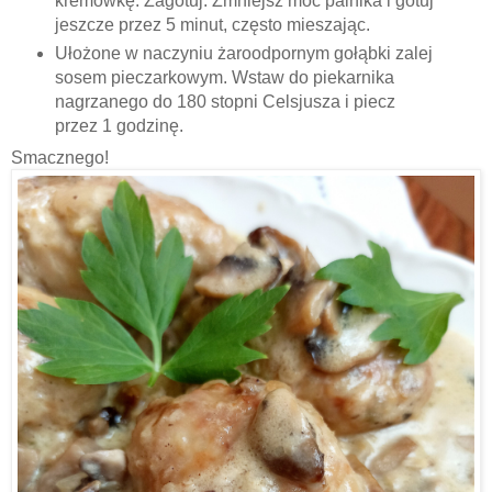
kremówkę. Zagotuj. Zmniejsz moc palnika i gotuj
jeszcze przez 5 minut, często mieszając.
Ułożone w naczyniu żaroodpornym gołąbki zalej
sosem pieczarkowym. Wstaw do piekarnika
nagrzanego do 180 stopni Celsjusza i piecz
przez 1 godzinę.
Smacznego!