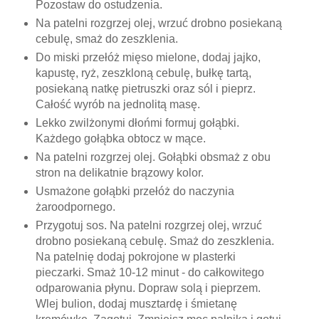
Pozostaw do ostudzenia.
Na patelni rozgrzej olej, wrzuć drobno posiekaną
cebulę, smaż do zeszklenia.
Do miski przełóż mięso mielone, dodaj jajko,
kapustę, ryż, zeszkloną cebulę, bułkę tartą,
posiekaną natkę pietruszki oraz sól i pieprz.
Całość wyrób na jednolitą masę.
Lekko zwilżonymi dłońmi formuj gołąbki.
Każdego gołąbka obtocz w mące.
Na patelni rozgrzej olej. Gołąbki obsmaż z obu
stron na delikatnie brązowy kolor.
Usmażone gołąbki przełóż do naczynia
żaroodpornego.
Przygotuj sos. Na patelni rozgrzej olej, wrzuć
drobno posiekaną cebulę. Smaż do zeszklenia.
Na patelnię dodaj pokrojone w plasterki
pieczarki. Smaż 10-12 minut - do całkowitego
odparowania płynu. Dopraw solą i pieprzem.
Wlej bulion, dodaj musztardę i śmietanę