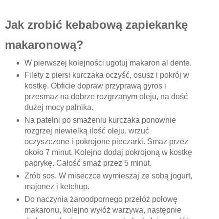
Jak zrobić kebabową zapiekankę
makaronową?
W pierwszej kolejności ugotuj makaron al dente.
Filety z piersi kurczaka oczyść, osusz i pokrój w
kostkę. Obficie dopraw przyprawą gyros i
przesmaż na dobrze rozgrzanym oleju, na dość
dużej mocy palnika.
Na patelni po smażeniu kurczaka ponownie
rozgrzej niewielką ilość oleju, wrzuć
oczyszczone i pokrojone pieczarki. Smaż przez
około 7 minut. Kolejno dodaj pokrojoną w kostkę
paprykę. Całość smaż przez 5 minut.
Zrób sos. W miseczce wymieszaj ze sobą jogurt,
majonez i ketchup.
Do naczynia żaroodpornego przełóż połowę
makaronu, kolejno wyłóż warzywa, następnie