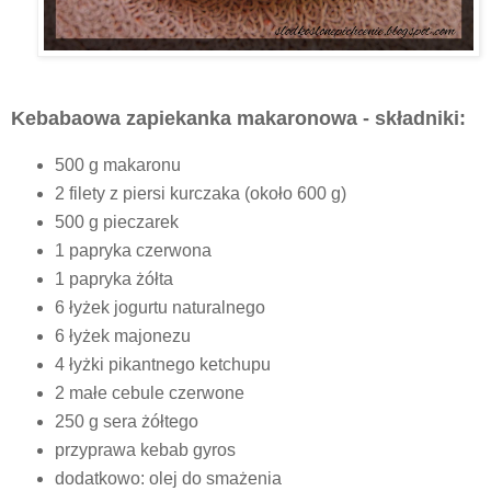
Kebabaowa zapiekanka makaronowa - składniki:
500 g makaronu
2 filety z piersi kurczaka (około 600 g)
500 g pieczarek
1 papryka czerwona
1 papryka żółta
6 łyżek jogurtu naturalnego
6 łyżek majonezu
4 łyżki pikantnego ketchupu
2 małe cebule czerwone
250 g sera żółtego
przyprawa kebab gyros
dodatkowo: olej do smażenia