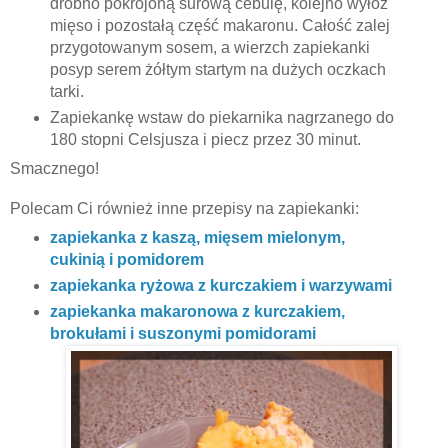
drobno pokrojoną surową cebulę, kolejno wyłóż
mięso i pozostałą część makaronu. Całość zalej
przygotowanym sosem, a wierzch zapiekanki
posyp serem żółtym startym na dużych oczkach
tarki.
Zapiekankę wstaw do piekarnika nagrzanego do
180 stopni Celsjusza i piecz przez 30 minut.
Smacznego!
Polecam Ci również inne przepisy na zapiekanki:
zapiekanka z kaszą, mięsem mielonym,
cukinią i pomidorem
zapiekanka ryżowa z kurczakiem i warzywami
zapiekanka makaronowa z kurczakiem,
brokułami i suszonymi pomidorami