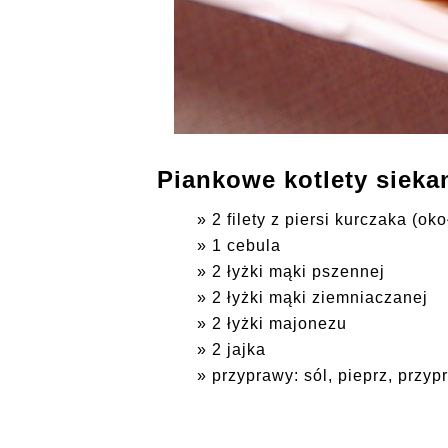
Piankowe kotlety siekan
2 filety z piersi kurczaka (ok
1 cebula
2 łyżki mąki pszennej
2 łyżki mąki ziemniaczanej
2 łyżki majonezu
2 jajka
przyprawy: sól, pieprz, przyp