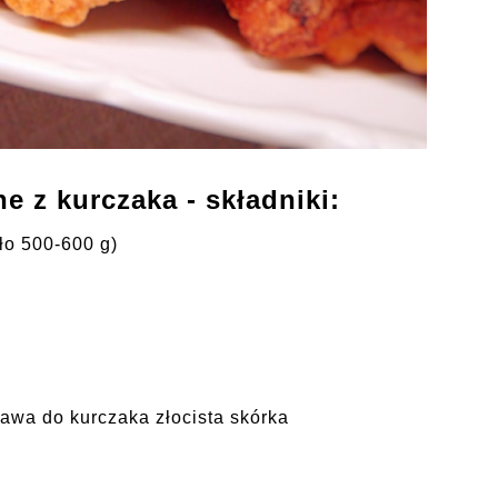
e z kurczaka - składniki:
oło 500-600 g)
rawa do kurczaka złocista skórka