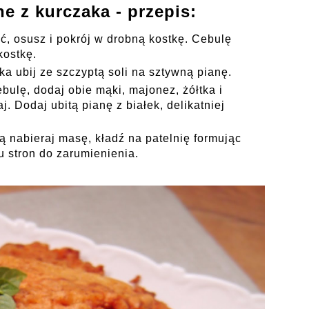
e z kurczaka - przepis:
ść, osusz i pokrój w drobną kostkę. Cebulę
kostkę.
łka ubij ze szczyptą soli na sztywną pianę.
bulę, dodaj obie mąki, majonez, żółtka i
. Dodaj ubitą pianę z białek, delikatniej
ką nabieraj masę, kładź na patelnię formując
u stron do zarumienienia.