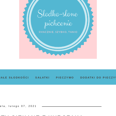
MAŁE SŁODKOŚCI
SAŁATKI
PIECZYWO
DODATKI DO PIECZ
iela, lutego 07, 2021