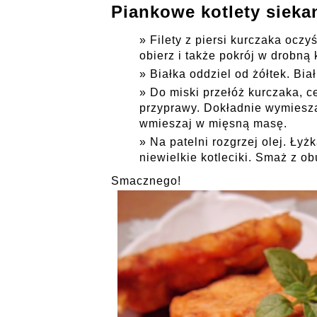
Piankowe kotlety siekan
Filety z piersi kurczaka oczy
obierz i także pokrój w drobną 
Białka oddziel od żółtek. Bia
Do miski przełóż kurczaka, ce
przyprawy. Dokładnie wymieszaj
wmieszaj w mięsną masę.
Na patelni rozgrzej olej. Łyż
niewielkie kotleciki. Smaż z ob
Smacznego!