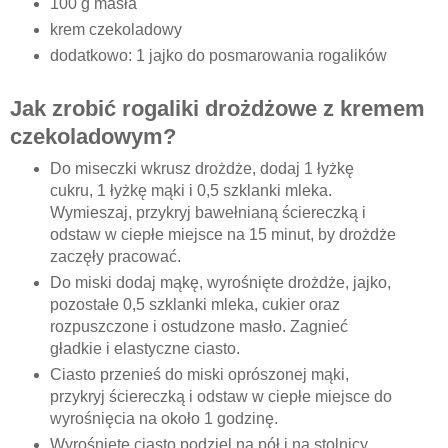
100 g masła
krem czekoladowy
dodatkowo: 1 jajko do posmarowania rogalików
Jak zrobić rogaliki drożdżowe z kremem
czekoladowym?
Do miseczki wkrusz drożdże, dodaj 1 łyżkę
cukru, 1 łyżkę mąki i 0,5 szklanki mleka.
Wymieszaj, przykryj bawełnianą ściereczką i
odstaw w ciepłe miejsce na 15 minut, by drożdże
zaczęły pracować.
Do miski dodaj mąkę, wyrośnięte drożdże, jajko,
pozostałe 0,5 szklanki mleka, cukier oraz
rozpuszczone i ostudzone masło. Zagnieć
gładkie i elastyczne ciasto.
Ciasto przenieś do miski oprószonej mąki,
przykryj ściereczką i odstaw w ciepłe miejsce do
wyrośnięcia na około 1 godzinę.
Wyrośnięte ciasto podziel na pół i na stolnicy