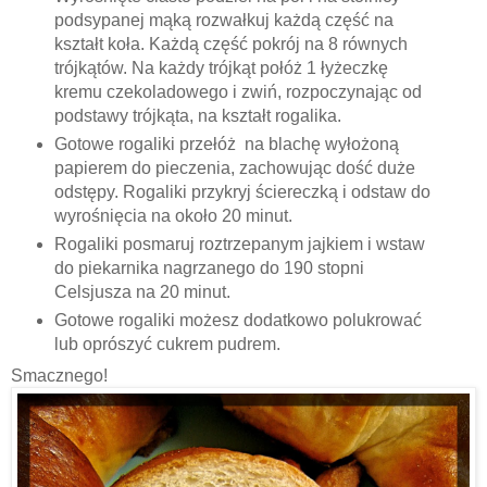
podsypanej mąką rozwałkuj każdą część na
kształt koła. Każdą część pokrój na 8 równych
trójkątów. Na każdy trójkąt połóż 1 łyżeczkę
kremu czekoladowego i zwiń, rozpoczynając od
podstawy trójkąta, na kształt rogalika.
Gotowe rogaliki przełóż na blachę wyłożoną
papierem do pieczenia, zachowując dość duże
odstępy. Rogaliki przykryj ściereczką i odstaw do
wyrośnięcia na około 20 minut.
Rogaliki posmaruj roztrzepanym jajkiem i wstaw
do piekarnika nagrzanego do 190 stopni
Celsjusza na 20 minut.
Gotowe rogaliki możesz dodatkowo polukrować
lub oprószyć cukrem pudrem.
Smacznego!