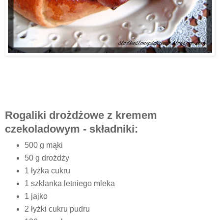
Rogaliki drożdżowe z kremem
czekoladowym - składniki:
500 g mąki
50 g drożdży
1 łyżka cukru
1 szklanka letniego mleka
1 jajko
2 łyżki cukru pudru