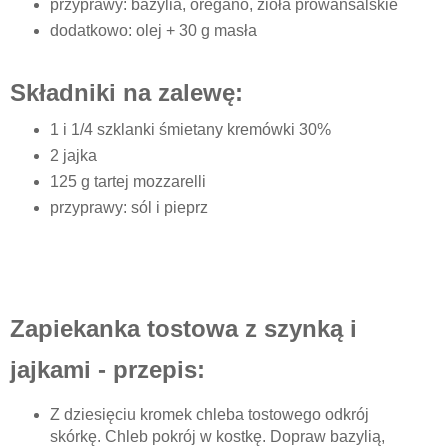
przyprawy: bazylia, oregano, zioła prowansalskie
dodatkowo: olej + 30 g masła
Składniki na zalewę:
1 i 1/4 szklanki śmietany kremówki 30%
2 jajka
125 g tartej mozzarelli
przyprawy: sól i pieprz
Zapiekanka tostowa z szynką i
jajkami - przepis:
Z dziesięciu kromek chleba tostowego odkrój
skórkę. Chleb pokrój w kostkę. Dopraw bazylią,