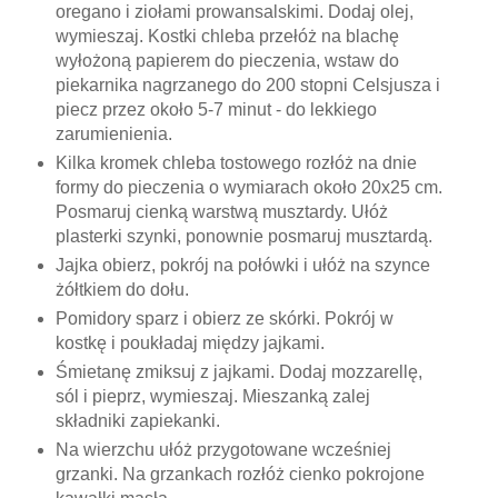
oregano i ziołami prowansalskimi. Dodaj olej,
wymieszaj. Kostki chleba przełóż na blachę
wyłożoną papierem do pieczenia, wstaw do
piekarnika nagrzanego do 200 stopni Celsjusza i
piecz przez około 5-7 minut - do lekkiego
zarumienienia.
Kilka kromek chleba tostowego rozłóż na dnie
formy do pieczenia o wymiarach około 20x25 cm.
Posmaruj cienką warstwą musztardy. Ułóż
plasterki szynki, ponownie posmaruj musztardą.
Jajka obierz, pokrój na połówki i ułóż na szynce
żółtkiem do dołu.
Pomidory sparz i obierz ze skórki. Pokrój w
kostkę i poukładaj między jajkami.
Śmietanę zmiksuj z jajkami. Dodaj mozzarellę,
sól i pieprz, wymieszaj. Mieszanką zalej
składniki zapiekanki.
Na wierzchu ułóż przygotowane wcześniej
grzanki. Na grzankach rozłóż cienko pokrojone