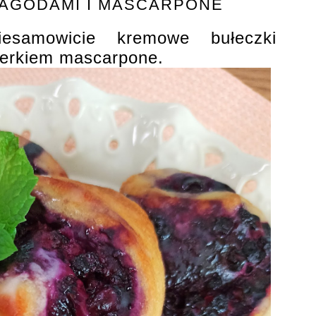
JAGODAMI I MASCARPONE
niesamowicie kremowe bułeczki
serkiem mascarpone.