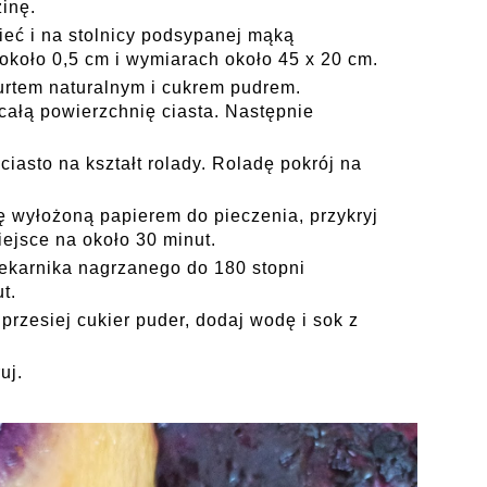
inę.
ieć i na stolnicy podsypanej mąką
 około 0,5 cm i wymiarach około 45 x 20 cm.
rtem naturalnym i cukrem pudrem.
ałą powierzchnię ciasta. Następnie
iasto na kształt rolady. Roladę pokrój na
ę wyłożoną papierem do pieczenia, przykryj
iejsce na około 30 minut.
iekarnika nagrzanego do 180 stopni
t.
 przesiej cukier puder, dodaj wodę i sok z
uj.