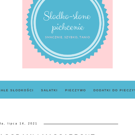
MAŁE SŁODKOŚCI
SAŁATKI
PIECZYWO
DODATKI DO PIECZ
da, lipca 14, 2021