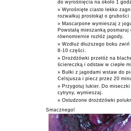
do wyrośnięcia na około 1 godz
Wyrośnięte ciasto lekko zagn
rozwałkuj prostokąt o grubości
Mascarpone wymieszaj z jogu
Powstałą mieszanką posmaruj c
równomiernie rozłóż jagody.
Wzdłuż dłuższego boku zwiń c
8-10 części.
Drożdżówki przełóż na blach
ściereczką i odstaw w ciepłe m
Bułki z jagodami wstaw do p
Celsjusza i piecz przez 20 minu
Przygotuj lukier. Do miseczki
cytryny, wymieszaj.
Ostudzone drożdżówki polukr
Smacznego!