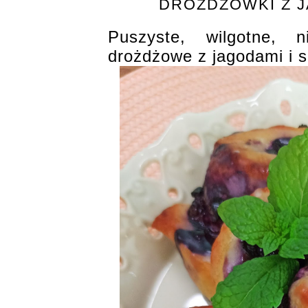
DROŻDŻÓWKI Z 
Puszyste, wilgotne, 
drożdżowe z jagodami i 