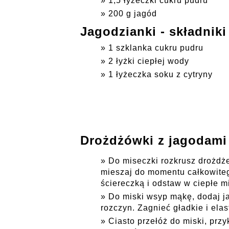
1,5 łyżeczki cukru pudru
200 g jagód
Jagodzianki - składniki 
1 szklanka cukru pudru
2 łyżki ciepłej wody
1 łyżeczka soku z cytryny
Drożdżówki z jagodami 
Do miseczki rozkrusz drożdże,
mieszaj do momentu całkowiteg
ściereczką i odstaw w ciepłe m
Do miski wsyp mąkę, dodaj jaj
rozczyn. Zagnieć gładkie i elas
Ciasto przełóż do miski, przy