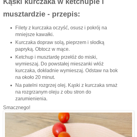
Kąski kurczaka w ketchupie i
musztardzie - przepis:
Filety z kurczaka oczyść, osusz i pokrój na
mniejsze kawałki.
Kurczaka dopraw solą, pieprzem i słodką
papryką. Obtocz w mące.
Ketchup i musztardę przełóż do miski,
wymieszaj. Do powstałej mieszanki włóż
kurczaka, dokładnie wymieszaj. Odstaw na bok
na około 20 minut.
Na patelni rozgrzej olej. Kąski z kurczaka smaż
na rozgrzanym oleju z obu stron do
zarumienienia.
Smacznego!