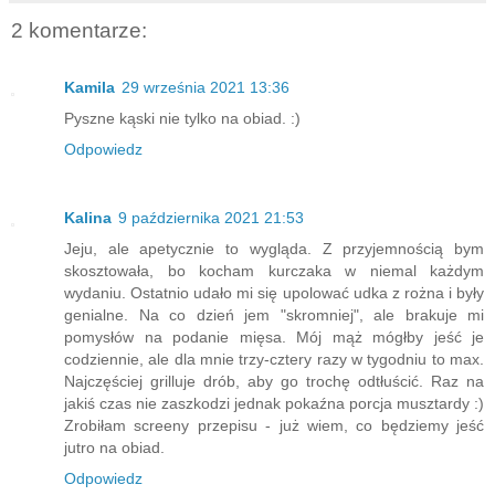
2 komentarze:
Kamila
29 września 2021 13:36
Pyszne kąski nie tylko na obiad. :)
Odpowiedz
Kalina
9 października 2021 21:53
Jeju, ale apetycznie to wygląda. Z przyjemnością bym
skosztowała, bo kocham kurczaka w niemal każdym
wydaniu. Ostatnio udało mi się upolować udka z rożna i były
genialne. Na co dzień jem "skromniej", ale brakuje mi
pomysłów na podanie mięsa. Mój mąż mógłby jeść je
codziennie, ale dla mnie trzy-cztery razy w tygodniu to max.
Najczęściej grilluje drób, aby go trochę odtłuścić. Raz na
jakiś czas nie zaszkodzi jednak pokaźna porcja musztardy :)
Zrobiłam screeny przepisu - już wiem, co będziemy jeść
jutro na obiad.
Odpowiedz