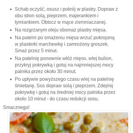
Schab oczyść, osusz i pokrój w plastry. Dopraw z
obu stron solą, pieprzem, majerankiem i
tymiankiem. Obtocz w mące ziemniaczanej.
Na rozgrzanym oleju obsmaż plastry mięsa.
Na patelni po smażeniu mięsa wrzuć pokrojoną
w plasterki marchewkę i zamrożony groszek.
Smaż przez 5 minut.
Na patelnię ponownie włóż mięso, wlej bulion,
przykryj pokrywką i gotuj na najmniejszej mocy
palnika przez około 30 minut.
Po upływie powyższego czasu wlej na patelnię
śmietanę. Sos dopraw solą i pieprzem. Zdejmij
pokrywkę i gotuj na średniej mocy palnika przez
około 10 minut - do czasu redukcji sosu.
Smacznego!