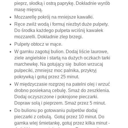
pieprz, słodką i ostrą paprykę. Dokładnie wyrób
masę mięsną.
Mozzarellę pokrój na mniejsze kawałki.
Ręce zwilż wodą i formuj niezbyt duże pulpety.
Do środka każdego pulpeta wciśnij kawałek
mozzarelli. Dokładnie zlep brzegi.
Pulpety obtocz w mące.
W garnku zagotuj bulion. Dodaj liście laurowe,
ziele angielskie i startą na dużych oczkach tarki
marchewkę. Na gotujący się bulion wrzucaj
pulpeciki, zmniejsz moc palnika, przykryj
pokrywką i gotuj przez 25 minut.
W międzyczasie rozgrzej na patelni olej i wrzuć
drobno posiekaną cebulę. Smaż do zeszklenia.
Dodaj oczyszczone i pokrojone pieczarki.
Dopraw solą i pieprzem. Smaż przez 5 minut.
Do bulionu po gotowaniu pulpetów dodaj
pieczarki z cebulą. Gotuj przez 10 minut. Do
garnka wlej śmietankę, gotuj przez kilka minut -