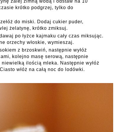
tynę zalej zimną wodą i odstaw na 10
zasie krótko podgrzej, tylko do
zełóż do miski. Dodaj cukier puder,
lej żelatynę, krótko zmiksuj.
dawaj po łyżce kajmaku cały czas miksując.
ne orzechy włoskie, wymieszaj.
 sokiem z brzoskwiń, następnie wyłóż
iami, kolejno masę serową, następnie
j niewielką ilością mleka. Następnie wyłóż
iasto włóż na całą noc do lodówki.