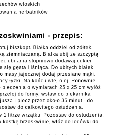
rzechów włoskich
owania herbatników
zoskwiniami - przepis:
tuj biszkopt. Białka oddziel od żółtek.
 ziemniaczaną. Białka ubij ze szczyptą
ec ubijania stopniowo dodawaj cukier i
 się gęsta i lśniąca. Do ubitych białek
 Do masy jajecznej dodaj przesiane mąki.
cy łyżki. Na końcu wlej olej. Ponownie
o pieczenia o wymiarach 25 x 25 cm wyłóż
przelej do formy, wstaw do piekarnika
usza i piecz przez około 35 minut - do
zostaw do całkowitego ostudzenia.
w 1 litrze wrzątku. Pozostaw do ostudzenia.
w kostkę brzoskwinie, włóż do lodówki do