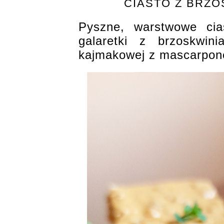
CIASTO Z BRZO
Pyszne, warstwowe cias
galaretki z brzoskwi
kajmakowej z mascarpone