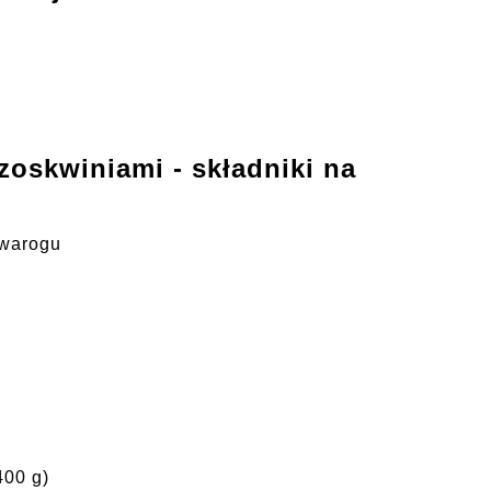
zoskwiniami - składniki na
twarogu
400 g)