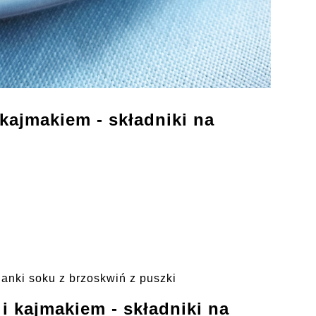
 kajmakiem - składniki na
lanki soku z brzoskwiń z puszki
i kajmakiem - składniki na