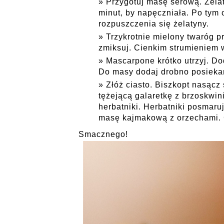
Przygotuj masę serową.
Żela
minut, by napęczniała. Po tym c
rozpuszczenia się żelatyny.
Trzykrotnie mielony twaróg pr
zmiksuj. Cienkim strumieniem w
Mascarpone krótko utrzyj. Do
Do masy dodaj drobno posieka
Złóż ciasto. Biszkopt nasącz
tężejącą galaretkę z brzoskwin
herbatniki. Herbatniki posmaru
masę kajmakową z orzechami. C
Smacznego!