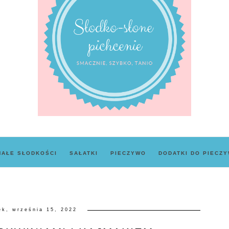
MAŁE SŁODKOŚCI
SAŁATKI
PIECZYWO
DODATKI DO PIECZ
ek, września 15, 2022