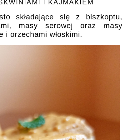
SKWINIAMI I KAJMAKIEM
to składające się z biszkoptu,
niami, masy serowej oraz masy
 i orzechami włoskimi.