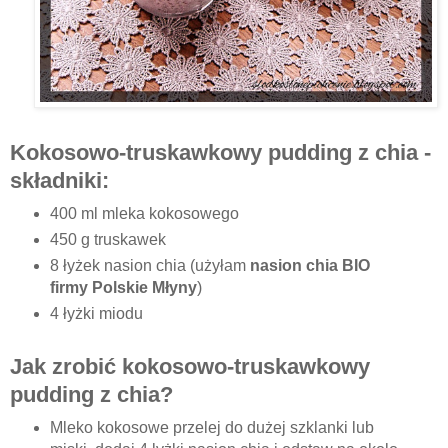
Kokosowo-truskawkowy pudding z chia -
składniki:
400 ml mleka kokosowego
450 g truskawek
8 łyżek nasion chia (użyłam
nasion chia BIO
firmy Polskie Młyny
)
4 łyżki miodu
Jak zrobić kokosowo-truskawkowy
pudding z chia?
Mleko kokosowe przelej do dużej szklanki lub