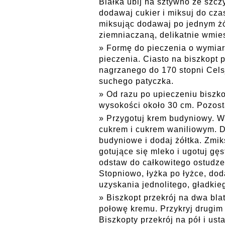
Białka ubij na sztywno ze szczy
dodawaj cukier i miksuj do cza
miksując dodawaj po jednym żó
ziemniaczaną, delikatnie wmies
Formę do pieczenia o wymia
pieczenia. Ciasto na biszkopt 
nagrzanego do 170 stopni Celsj
suchego patyczka.
Od razu po upieczeniu biszk
wysokości około 30 cm. Pozost
Przygotuj krem budyniowy. W 
cukrem i cukrem waniliowym. 
budyniowe i dodaj żółtka. Zmik
gotujące się mleko i ugotuj gęs
odstaw do całkowitego ostudze
Stopniowo, łyżka po łyżce, do
uzyskania jednolitego, gładki
Biszkopt przekrój na dwa blat
połowę kremu. Przykryj drugim
Biszkopty przekrój na pół i ust