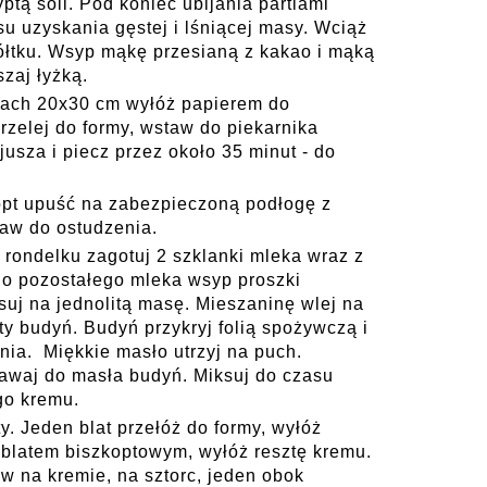
ptą soli. Pod koniec ubijania partiami
su uzyskania gęstej i lśniącej masy. Wciąż
łtku. Wsyp mąkę przesianą z kakao i mąką
zaj łyżką.
rach 20x30 cm wyłóż papierem do
przelej do formy, wstaw do piekarnika
usza i piecz przez około 35 minut - do
opt upuść na zabezpieczoną podłogę z
aw do ostudzenia.
rondelku zagotuj 2 szklanki mleka wraz z
Do pozostałego mleka wsyp proszki
suj na jednolitą masę. Mieszaninę wlej na
ty budyń. Budyń przykryj folią spożywczą i
nia. Miękkie masło utrzyj na puch.
dawaj do masła budyń. Miksuj do czasu
ego kremu.
y. Jeden blat przełóż do formy, wyłóż
 blatem biszkoptowym, wyłóż resztę kremu.
aw na kremie, na sztorc, jeden obok