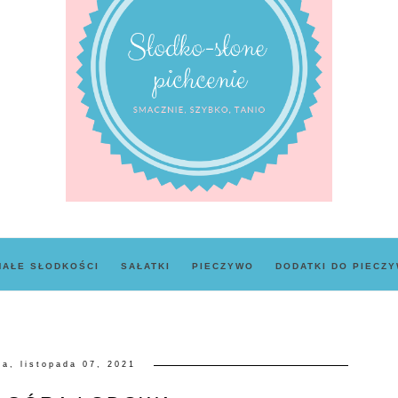
MAŁE SŁODKOŚCI
SAŁATKI
PIECZYWO
DODATKI DO PIECZ
la, listopada 07, 2021