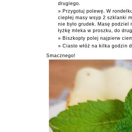
drugiego.
Przygotuj polewę. W rondelk
ciepłej masy wsyp 2 szklanki m
nie było grudek. Masę podziel 
łyżkę mleka w proszku, do dru
Biszkopty polej najpierw cie
Ciasto włóż na kilka godzin 
Smacznego!