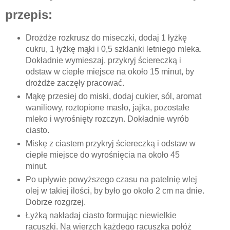
przepis:
Drożdże rozkrusz do miseczki, dodaj 1 łyżkę
cukru, 1 łyżkę mąki i 0,5 szklanki letniego mleka.
Dokładnie wymieszaj, przykryj ściereczką i
odstaw w ciepłe miejsce na około 15 minut, by
drożdże zaczęły pracować.
Mąkę przesiej do miski, dodaj cukier, sól, aromat
waniliowy, roztopione masło, jajka, pozostałe
mleko i wyrośnięty rozczyn. Dokładnie wyrób
ciasto.
Miskę z ciastem przykryj ściereczką i odstaw w
ciepłe miejsce do wyrośnięcia na około 45
minut.
Po upływie powyższego czasu na patelnię wlej
olej w takiej ilości, by było go około 2 cm na dnie.
Dobrze rozgrzej.
Łyżką nakładaj ciasto formując niewielkie
racuszki. Na wierzch każdego racuszka połóż