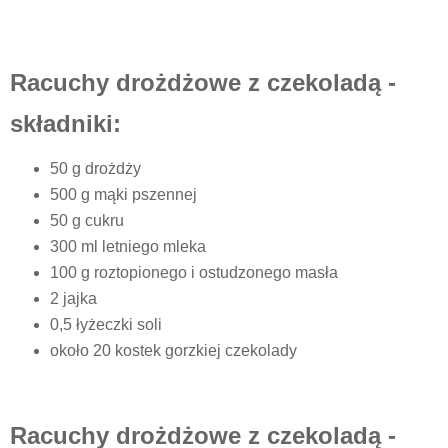
Racuchy drożdżowe z czekoladą -
składniki:
50 g drożdży
500 g mąki pszennej
50 g cukru
300 ml letniego mleka
100 g roztopionego i ostudzonego masła
2 jajka
0,5 łyżeczki soli
około 20 kostek gorzkiej czekolady
Racuchy drożdżowe z czekoladą -