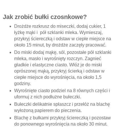
Jak zrobić bułki czosnkowe?
Drożdże rozkrusz do miseczki, dodaj cukier, 1
łyżkę mąki i pół szklanki mleka. Wymieszaj,
przykryj ściereczką i odstaw w ciepłe miejsce na
około 15 minut, by drożdże zaczęły pracować.
Do miski dodaj mąkę, sól, pozostałe pół szklanki
mleka, masło i wyrośnięty rozczyn. Zagnieć
gładkie i elastyczne ciasto. Włóż je do miski
oprószonej mąką, przykryj ścierką i odstaw w
ciepłe miejsce do wyrośnięcia, na około 1,5
godziny.
Wyrośnięte ciasto podziel na 8 równych części i
uformuj z nich podłużne bułeczki.
Bułeczki delikatnie spłaszcz i przełóż na blachę
wyłożoną papierem do pieczenia.
Blachę z bułkami przykryj ściereczką i pozostaw
do ponownego wyrośnięcia na około 30 minut.