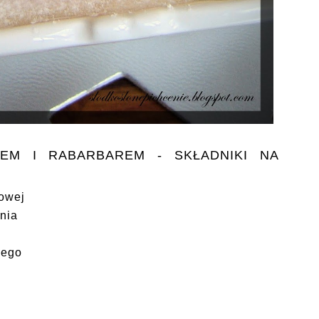
EM I RABARBAREM - SKŁADNIKI NA
towej
nia
wego