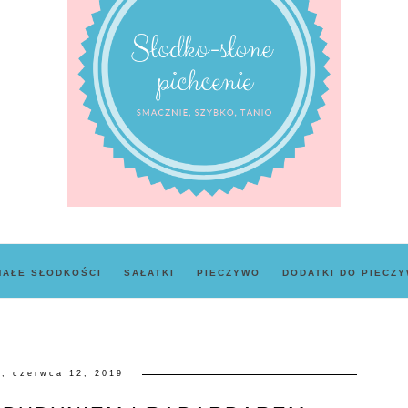
MAŁE SŁODKOŚCI
SAŁATKI
PIECZYWO
DODATKI DO PIECZ
a, czerwca 12, 2019