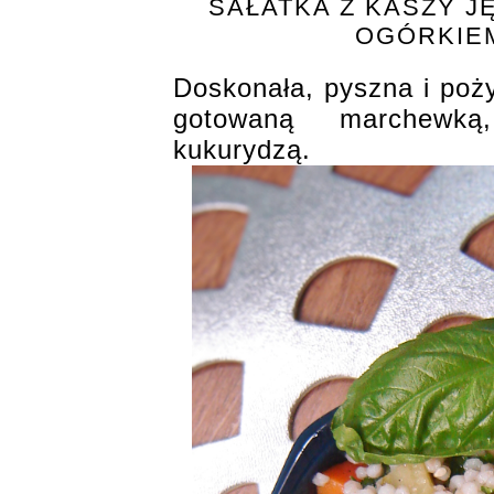
SAŁATKA Z KASZY J
OGÓRKIE
Doskonała, pyszna i poż
gotowaną marchewk
kukurydzą.