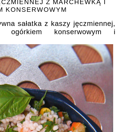
ĘCZMIENNEJ Z MARCHEWKĄ I
M KONSERWOWYM
ywna sałatka z kaszy jęczmiennej,
ą, ogórkiem konserwowym i