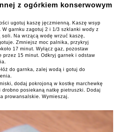
iennej z ogórkiem konserwowym
ości ugotuj kaszę jęczmienną.
Kaszę wsyp
. W garnku zagotuj 2 i 1/3 szklanki wody z
ą soli. Na wrzącą wodę wrzuć kaszę,
gotuje. Zmniejsz moc palnika, przykryj
około 17 minut.
Wyłącz gaz, pozostaw
 przez 15 minut. Odkryj garnek i odstaw
ia.
łóż do garnka, zalej wodą i gotuj do
enia.
miski, dodaj pokrojoną w kostkę marchewkę
i drobno posiekaną natkę pietruszki. Dodaj
ioła prowansalskie. Wymieszaj.