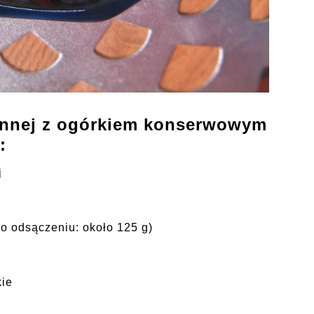
iennej z ogórkiem konserwowym
:
j
o odsączeniu: około 125 g)
kie