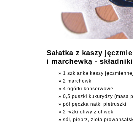
Sałatka z kaszy jęczm
i marchewką - składniki
1 szklanka kaszy jęczmienne
2 marchewki
4 ogórki konserwowe
0,5 puszki kukurydzy (masa p
pół pęczka natki pietruszki
2 łyżki oliwy z oliwek
sól, pieprz, zioła prowansals