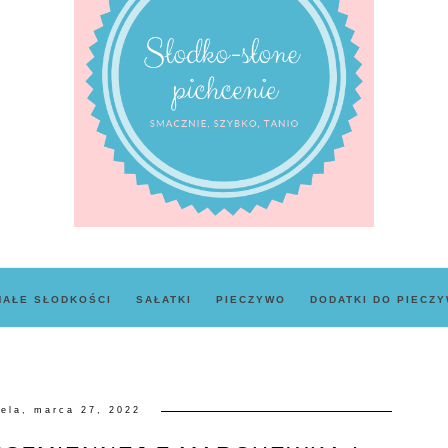
MAŁE SŁODKOŚCI
SAŁATKI
PIECZYWO
DODATKI DO PIECZ
iela, marca 27, 2022