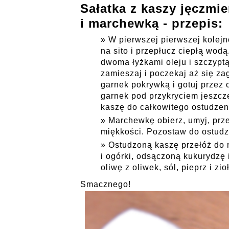
Sałatka z kaszy jęczm
i marchewką - przepis:
W pierwszej pierwszej kolejn
na sito i przepłucz ciepłą wodą
dwoma łyżkami oleju i szczypt
zamieszaj i poczekaj aż się za
garnek pokrywką i gotuj przez 
garnek pod przykryciem jeszcze
kaszę do całkowitego ostudzen
Marchewkę obierz, umyj, prze
miękkości. Pozostaw do ostudz
Ostudzoną kaszę przełóż do 
i ogórki, odsączoną kukurydzę 
oliwę z oliwek, sól, pieprz i z
Smacznego!