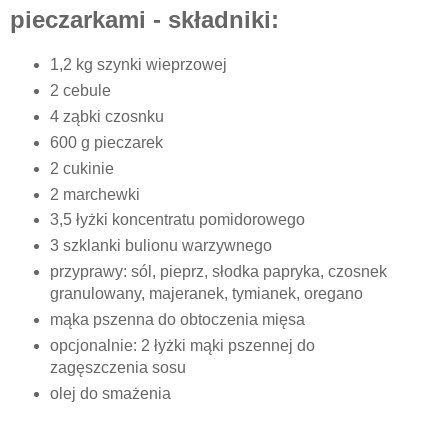
pieczarkami - składniki:
1,2 kg szynki wieprzowej
2 cebule
4 ząbki czosnku
600 g pieczarek
2 cukinie
2 marchewki
3,5 łyżki koncentratu pomidorowego
3 szklanki bulionu warzywnego
przyprawy: sól, pieprz, słodka papryka, czosnek
granulowany, majeranek, tymianek, oregano
mąka pszenna do obtoczenia mięsa
opcjonalnie: 2 łyżki mąki pszennej do
zagęszczenia sosu
olej do smażenia