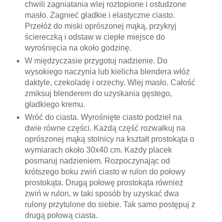
chwili zagniatania wlej roztopione i ostudzone
masło. Zagnieć gładkie i elastyczne ciasto.
Przełóż do miski oprószonej mąką, przykryj
ściereczką i odstaw w ciepłe miejsce do
wyrośnięcia na około godzinę.
W międzyczasie przygotuj nadzienie. Do
wysokiego naczynia lub kielicha blendera włóż
daktyle, czekoladę i orzechy. Wlej masło. Całość
zmiksuj blenderem do uzyskania gęstego,
gładkiego kremu.
Wróć do ciasta. Wyrośnięte ciasto podziel na
dwie równe części. Każdą część rozwałkuj na
oprószonej mąką stolnicy na kształt prostokąta o
wymiarach około 30x40 cm. Każdy placek
posmaruj nadzieniem. Rozpoczynając od
krótszego boku zwiń ciasto w rulon do połowy
prostokąta. Drugą połowę prostokąta również
zwiń w rulon, w taki sposób by uzyskać dwa
rulony przytulone do siebie. Tak samo postępuj z
drugą połową ciasta.