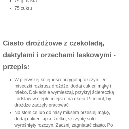
75 g masła
75 cukru
Ciasto drożdżowe z czekoladą,
daktylami i orzechami laskowymi -
przepis:
W pierwszej kolejności przygotuj rozczyn. Do
miseczki rozkrusz drożdże, dodaj cukier, mąkę i
mleko. Dokładnie wymieszaj, przykryj ściereczką
i odstaw w ciepłe miejsce na około 15 minut, by
drożdże zaczęły pracować.
Na stolnicę lub do misy miksera przesiej mąkę,
dodaj cukier, jajka, żółtko, szczyptę soli i
wyrośnięty rozczyn. Zacznij zagniatać ciasto. Po