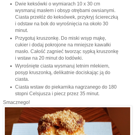
Dwie keksówki o wymiarach 10 x 30 cm
wysmaruj masłem i obsyp otrębami owsianymi.
Ciasta przełóż do keksówek, przykryj ściereczką
i odstaw na bok do wyrośnięcia na około 30
minut.
Przygotuj kruszonkę.
Do miski wsyp mąkę,
cukier i dodaj pokrojone na mniejsze kawałki
masło. Całość zagnieć tworząc sypką kruszonkę
i wstaw na 20 minut do lodówki.
Wyrośnięte ciasta wysmaruj letnim mlekiem,
posyp kruszonką, delikatnie dociskając ją do
ciasta.
Ciasta wstaw do piekarnika nagrzanego do 180
stopni Celsjusza i piecz przez 35 minut.
Smacznego!