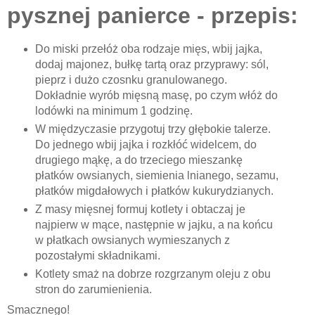
pysznej panierce - przepis:
Do miski przełóż oba rodzaje mięs, wbij jajka,
dodaj majonez, bułkę tartą oraz przyprawy: sól,
pieprz i dużo czosnku granulowanego.
Dokładnie wyrób mięsną masę, po czym włóż do
lodówki na minimum 1 godzinę.
W międzyczasie przygotuj trzy głębokie talerze.
Do jednego wbij jajka i rozkłóć widelcem, do
drugiego mąkę, a do trzeciego mieszankę
płatków owsianych, siemienia lnianego, sezamu,
płatków migdałowych i płatków kukurydzianych.
Z masy mięsnej formuj kotlety i obtaczaj je
najpierw w mące, następnie w jajku, a na końcu
w płatkach owsianych wymieszanych z
pozostałymi składnikami.
Kotlety smaż na dobrze rozgrzanym oleju z obu
stron do zarumienienia.
Smacznego!