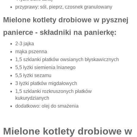
przyprawy: sól, pieprz, czosnek granulowany
Mielone kotlety drobiowe w pysznej
panierce - składniki na panierkę:
2-3 jajka
mąka pszenna
1,5 szklanki płatków owsianych błyskawicznych
5,5 łyżki siemienia lnianego
5,5 łyżki sezamu
3 łyżki płatków migdałowych
1,5 szklanki rozkruszonych płatków
kukurydzianych
dodatkowo: olej do smażenia
Mielone kotlety drobiowe w