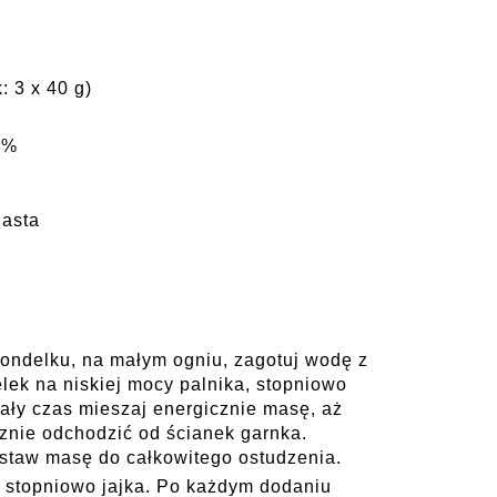
: 3 x 40 g)
0%
iasta
rondelku, na małym ogniu, zagotuj wodę z
lek na niskiej mocy palnika, stopniowo
ały czas mieszaj energicznie masę, aż
acznie odchodzić od ścianek garnka.
staw masę do całkowitego ostudzenia.
 stopniowo jajka. Po każdym dodaniu