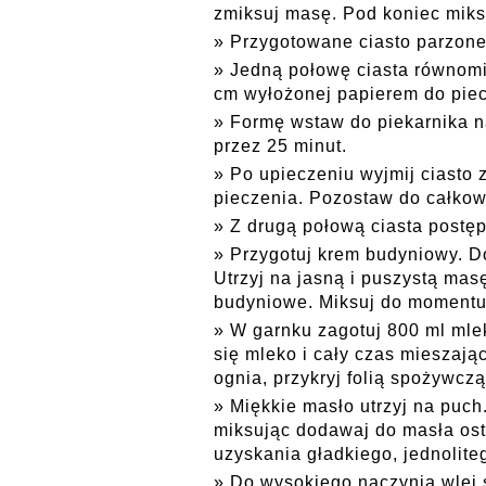
zmiksuj masę. Pod koniec miks
Przygotowane ciasto parzone
Jedną połowę ciasta równomi
cm wyłożonej papierem do piec
Formę wstaw do piekarnika n
przez 25 minut.
Po upieczeniu wyjmij ciasto z
pieczenia. Pozostaw do całkow
Z drugą połową ciasta postęp
Przygotuj krem budyniowy. Do
Utrzyj na jasną i puszystą mas
budyniowe. Miksuj do momentu 
W garnku zagotuj 800 ml mlek
się mleko i cały czas mieszają
ognia, przykryj folią spożywcz
Miękkie masło utrzyj na puch.
miksując dodawaj do masła os
uzyskania gładkiego, jednolit
Do wysokiego naczynia wlej 