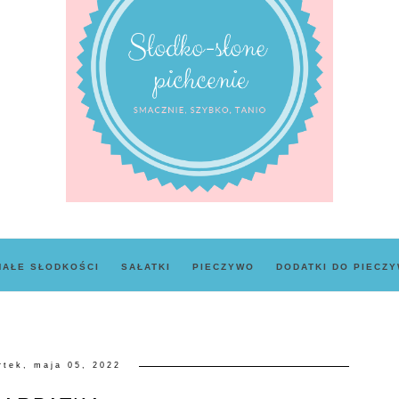
MAŁE SŁODKOŚCI
SAŁATKI
PIECZYWO
DODATKI DO PIECZ
rtek, maja 05, 2022