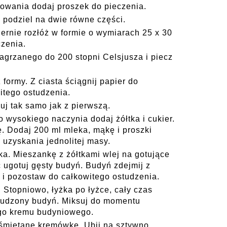
owania dodaj proszek do pieczenia.
 podziel na dwie równe części.
ernie rozłóż w formie o wymiarach 25 x 30
zenia.
agrzanego do 200 stopni Celsjusza i piecz
 formy. Z ciasta ściągnij papier do
itego ostudzenia.
uj tak samo jak z pierwszą.
 wysokiego naczynia dodaj żółtka i cukier.
ę. Dodaj 200 ml mleka, mąkę i proszki
uzyskania jednolitej masy.
a. Mieszankę z żółtkami wlej na gotujące
c ugotuj gęsty budyń. Budyń zdejmij z
ą i pozostaw do całkowitego ostudzenia.
 Stopniowo, łyżka po łyżce, cały czas
tudzony budyń. Miksuj do momentu
ego kremu budyniowego.
śmietanę kremówkę. Ubij na sztywno.