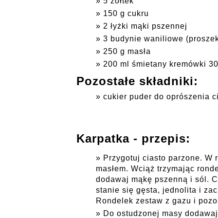
5 żółtek
150 g cukru
2 łyżki mąki pszennej
3 budynie waniliowe (proszek
250 g masła
200 ml śmietany kremówki 3
Pozostałe składniki:
cukier puder do oprószenia c
Karpatka - przepis:
Przygotuj ciasto parzone. W 
masłem. Wciąż trzymając ronde
dodawaj mąkę pszenną i sól. C
stanie się gęsta, jednolita i z
Rondelek zestaw z gazu i pozo
Do ostudzonej masy dodawaj