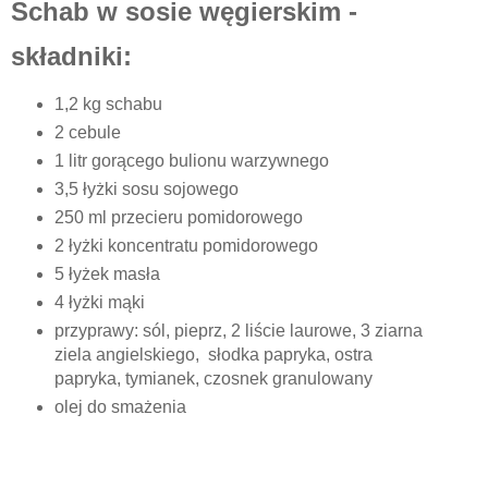
Schab w sosie węgierskim -
składniki:
1,2 kg schabu
2 cebule
1 litr gorącego bulionu warzywnego
3,5 łyżki sosu sojowego
250 ml przecieru pomidorowego
2 łyżki koncentratu pomidorowego
5 łyżek masła
4 łyżki mąki
przyprawy: sól, pieprz, 2 liście laurowe, 3 ziarna
ziela angielskiego, słodka papryka, ostra
papryka, tymianek, czosnek granulowany
olej do smażenia