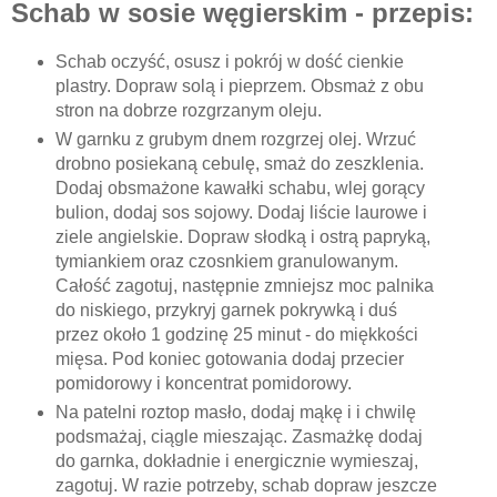
Schab w sosie węgierskim - przepis:
Schab oczyść, osusz i pokrój w dość cienkie
plastry. Dopraw solą i pieprzem. Obsmaż z obu
stron na dobrze rozgrzanym oleju.
W garnku z grubym dnem rozgrzej olej. Wrzuć
drobno posiekaną cebulę, smaż do zeszklenia.
Dodaj obsmażone kawałki schabu, wlej gorący
bulion, dodaj sos sojowy. Dodaj liście laurowe i
ziele angielskie. Dopraw słodką i ostrą papryką,
tymiankiem oraz czosnkiem granulowanym.
Całość zagotuj, następnie zmniejsz moc palnika
do niskiego, przykryj garnek pokrywką i duś
przez około 1 godzinę 25 minut - do miękkości
mięsa. Pod koniec gotowania dodaj przecier
pomidorowy i koncentrat pomidorowy.
Na patelni roztop masło, dodaj mąkę i i chwilę
podsmażaj, ciągle mieszając. Zasmażkę dodaj
do garnka, dokładnie i energicznie wymieszaj,
zagotuj. W razie potrzeby, schab dopraw jeszcze