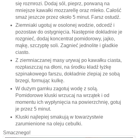
się rozmrozi. Dodaj sól, pieprz, porwaną na
mniejsze kawałki mozzarellę oraz mleko. Całość
smaż jeszcze przez około 5 minut. Farsz ostudź.
Ziemniaki ugotuj w osolonej wodzie, odcedź i
pozostaw do ostygnięcia. Następnie dokładnie je
rozgnieć, dodaj koncentrat pomidorowy, jajko,
mąkę, szczyptę soli. Zagnieć jednolite i gładkie
ciasto.
Z ziemniaczanej masy urywaj po kawałku ciasta,
rozpłaszczaj na dłoni, na środku kładź łyżkę
szpinakowego farszu, dokładnie zlepiaj ze sobą
brzegi, formując kulkę.
W dużym garnku zagotuj wodę z solą.
Pomidorowe kluski wrzucaj na wrzątek i od
momentu ich wypłynięcia na powierzchnię, gotuj
je przez 5 minut.
Kluski najlepiej smakują w towarzystwie
zarumienione na oleju cebulki.
Smacznego!