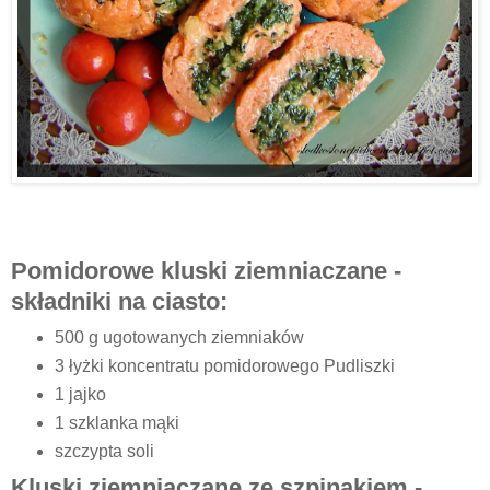
Pomidorowe kluski ziemniaczane -
składniki na ciasto:
500 g ugotowanych ziemniaków
3 łyżki koncentratu pomidorowego Pudliszki
1 jajko
1 szklanka mąki
szczypta soli
Kluski ziemniaczane ze szpinakiem -